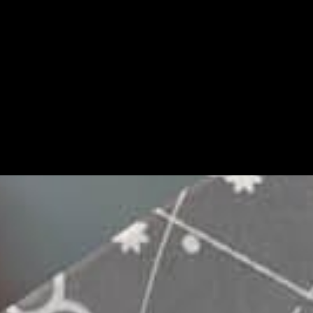
C
為
善