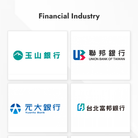
F
i
n
a
n
c
i
a
l
I
n
d
u
s
t
r
y