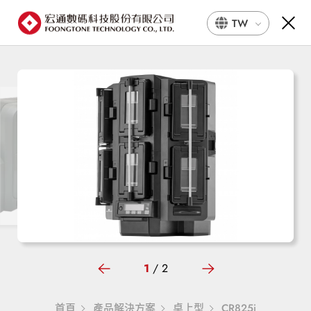
TW
1
/
2
首頁
產品解決方案
桌上型
CR825i