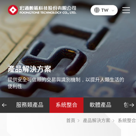
TW
產
品
解
決
方
案
提
供
安
全
可
信
賴
的
交
易
與
識
別
機
制
，
以
提
升
人
類
生
活
的
便
利
性
品
服務類產品
系統整合
軟體產品
包材
首頁
產品解決方案
系統整合